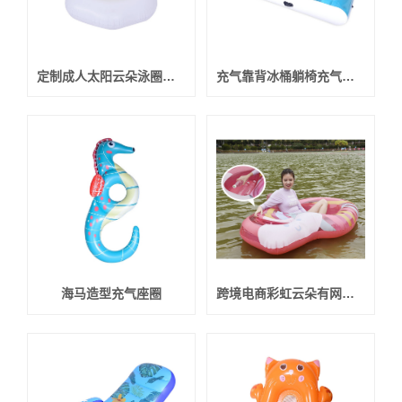
定制成人太阳云朵泳圈充气沙发充气玩具
充气靠背冰桶躺椅充气沙发
海马造型充气座圈
跨境电商彩虹云朵有网浮圈