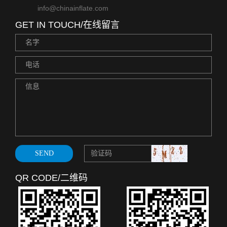
info@chinainflate.com
GET IN TOUCH/在线留言
QR CODE/二维码