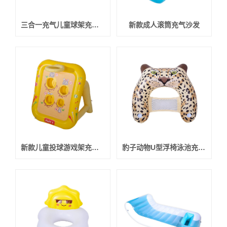
三合一充气儿童球架充气足球玩具
新款成人滚筒充气沙发
新款儿童投球游戏架充气玩具
豹子动物U型浮椅泳池充气玩具