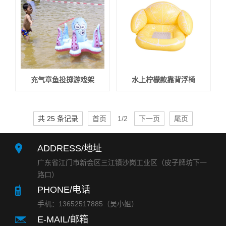
充气章鱼投掷游戏架
水上柠檬款靠背浮椅
共 25 条记录
首页
1/2
下一页
尾页
ADDRESS/地址
广东省江门市新会区三江镇沙岗工业区（皮子牌坊下一
路口）
PHONE/电话
手机：13652517885（吴小姐）
E-MAIL/邮箱