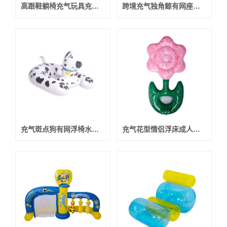
高跟鞋躺椅充气玩具充气沙发
跨境充气独角鲸有网座圈充气玩具
充气斑点狗有网浮椅水上充气玩具
充气花型情侣浮床成人水上充气玩具