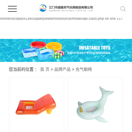
Warning:
file_put_contents(/home/sxcqwjos1xecuqawrj/wwwroot/source/cache/license_cach
failed to open stream: Permission denied in
/home/sxcqwjos1xecuqawrj/wwwroot/source/model/api.class.php on line 217
您当前的位置 ：
首 页
>
品牌产品
>
充气躺椅