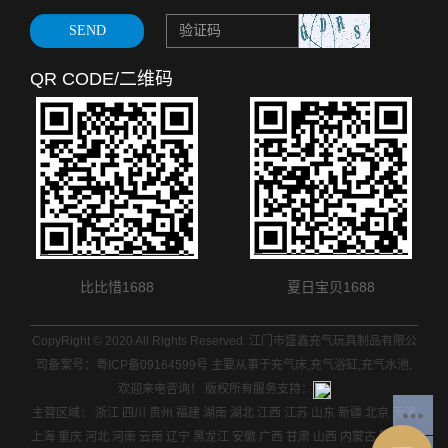
QR CODE/二维码
比比惜1688
夏日宝贝1688
CopyRight © 2020 All Rights Reserved. 江门市盛鑫充气玩具制品有限公
司备案号：
粤ICP备09164599号
主要从事于
充气床
,
充气浴缸
,
充气水池
,
欢迎来电咨询！ 版权所有
服务支持：
主营区域：
浙江
四川
贵州
福建
湖南
湖北
江西
江苏
山东
新疆
北京
天津
上海
重庆
河北
河南
云南
辽宁
黑龙江
安徽
广西
甘肃
山西
内蒙古
陕西
吉